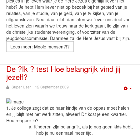
plekjes in je leven waar je de Here Jezus eigenlijk liever niet
hebt? Je hebt Hem liever niet op bezoek bij het gebied van je
relaties, van je studie, van je geld, van je tv-kijken, van je
uitgaansleven. Nee, daar niet, dan laten we liever ons deel van
het leven zien waarin we trouw naar de kerk gaan, lid zijn van
de christelijke studentenvereniging, of voorzitter van de
jeugdsooscommissie. Daarmee zal de Here Jezus vast blij zijn.
Lees meer: Mooie mensen?!?
De ?Ik ? test Hoe belangrijk vind jij
jezelf?
Super User
12 September 2009
Emp
1.
Je collega zegt dat ze haar kindje van de oppas moet halen
en jij blijft met het werk zitten, alweer! Dit kost je een kwartier.
Hoe reageer je?
a.
Kinderen zijn belangrijk, als je nog geen kids hebt,
heb je nu eenmaal meer tijd.