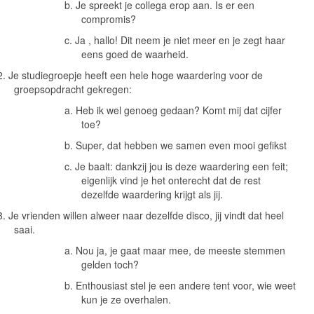
b.
Je spreekt je collega erop aan. Is er een
compromis?
c.
Ja , hallo! Dit neem je niet meer en je zegt haar
eens goed de waarheid.
2.
Je studiegroepje heeft een hele hoge waardering voor de
groepsopdracht gekregen:
a.
Heb ik wel genoeg gedaan? Komt mij dat cijfer
toe?
b.
Super, dat hebben we samen even mooi gefikst
c.
Je baalt: dankzij jou is deze waardering een feit;
eigenlijk vind je het onterecht dat de rest
dezelfde waardering krijgt als jij.
3.
Je vrienden willen alweer naar dezelfde disco, jij vindt dat heel
saai.
a.
Nou ja, je gaat maar mee, de meeste stemmen
gelden toch?
b.
Enthousiast stel je een andere tent voor, wie weet
kun je ze overhalen.