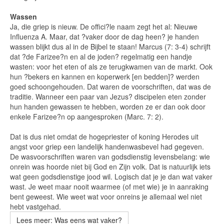
Wassen
Ja, die griep is nieuw. De offici?le naam zegt het al: Nieuwe
Influenza A. Maar, dat ?vaker door de dag heen? je handen
wassen blijkt dus al in de Bijbel te staan! Marcus (7: 3-4) schrijft
dat ?de Farizee?n en al de joden? regelmatig een handje
wasten: voor het eten of als ze terugkwamen van de markt. Ook
hun ?bekers en kannen en koperwerk [en bedden]? werden
goed schoongehouden. Dat waren de voorschriften, dat was de
traditie. Wanneer een paar van Jezus? discipelen eten zonder
hun handen gewassen te hebben, worden ze er dan ook door
enkele Farizee?n op aangesproken (Marc. 7: 2).
Dat is dus niet omdat de hogepriester of koning Herodes uit
angst voor griep een landelijk handenwasbevel had gegeven.
De wasvoorschriften waren van godsdienstig levensbelang: wie
onrein was hoorde niet bij God en Zijn volk. Dat is natuurlijk iets
wat geen godsdienstige jood wil. Logisch dat je je dan wat vaker
wast. Je weet maar nooit waarmee (of met wie) je in aanraking
bent geweest. Wie weet wat voor onreins je allemaal wel niet
hebt vastgehad.
Lees meer: Was eens wat vaker?