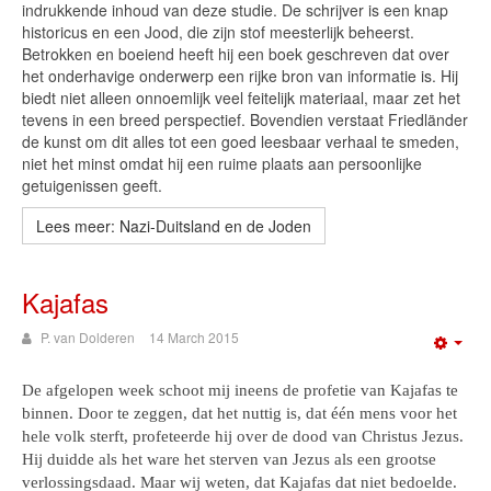
indrukkende inhoud van deze studie. De schrijver is een knap
historicus en een Jood, die zijn stof meesterlijk beheerst.
Betrokken en boeiend heeft hij een boek geschreven dat over
het onderhavige onderwerp een rijke bron van informatie is. Hij
biedt niet alleen onnoemlijk veel feitelijk materiaal, maar zet het
tevens in een breed perspectief. Bovendien verstaat Friedländer
de kunst om dit alles tot een goed leesbaar verhaal te smeden,
niet het minst omdat hij een ruime plaats aan persoonlijke
getuigenissen geeft.
Lees meer: Nazi-Duitsland en de Joden
Kajafas
P. van Dolderen
14 March 2015
Emp
De afgelopen week schoot mij ineens de profetie van Kajafas te
binnen. Door te zeggen, dat het nuttig is, dat één mens voor het
hele volk sterft, profeteerde hij over de dood van Christus Jezus.
Hij duidde als het ware het sterven van Jezus als een grootse
verlossingsdaad. Maar wij weten, dat Kajafas dat niet bedoelde.