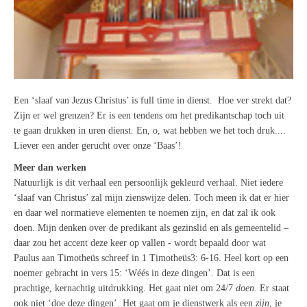
Een ‘slaaf van Jezus Christus’ is full time in dienst. Hoe ver strekt dat?
Zijn er wel grenzen? Er is een tendens om het predikantschap toch uit
te gaan drukken in uren dienst. En, o, wat hebben we het toch druk....
Liever een ander gerucht over onze ‘Baas’!
Meer dan werken
Natuurlijk is dit verhaal een persoonlijk gekleurd verhaal. Niet iedere
‘slaaf van Christus’ zal mijn zienswijze delen. Toch meen ik dat er hier
en daar wel normatieve elementen te noemen zijn, en dat zal ik ook
doen. Mijn denken over de predikant als gezinslid en als gemeentelid –
daar zou het accent deze keer op vallen - wordt bepaald door wat
Paulus aan Timotheüs schreef in 1 Timotheüs3: 6-16. Heel kort op een
noemer gebracht in vers 15: ‘Wéés in deze dingen’. Dat is een
prachtige, kernachtig uitdrukking. Het gaat niet om 24/7
doen
. Er staat
ook niet ‘doe deze dingen’. Het gaat om je dienstwerk als een
zijn
, je