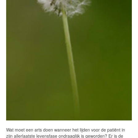
Wat moet een arts doen wanneer het lijden voor de patiënt in
zijn allerlaatste levensfase ondraaglijk is geworden? Er is de