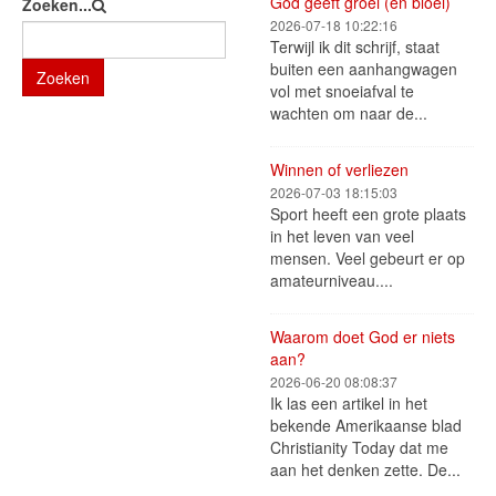
God geeft groei (en bloei)
Zoeken...
2026-07-18 10:22:16
Terwijl ik dit schrijf, staat
buiten een aanhangwagen
Zoeken
vol met snoeiafval te
wachten om naar de...
Winnen of verliezen
2026-07-03 18:15:03
Sport heeft een grote plaats
in het leven van veel
mensen. Veel gebeurt er op
amateurniveau....
Waarom doet God er niets
aan?
2026-06-20 08:08:37
Ik las een artikel in het
bekende Amerikaanse blad
Christianity Today dat me
aan het denken zette. De...