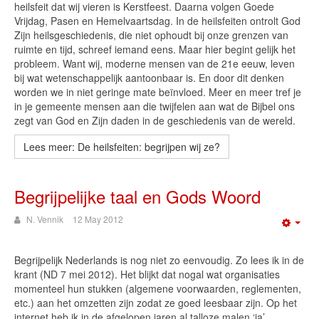
heilsfeit dat wij vieren is Kerstfeest. Daarna volgen Goede
Vrijdag, Pasen en Hemelvaartsdag. In de heilsfeiten ontrolt God
Zijn heilsgeschiedenis, die niet ophoudt bij onze grenzen van
ruimte en tijd, schreef iemand eens. Maar hier begint gelijk het
probleem. Want wij, moderne mensen van de 21e eeuw, leven
bij wat wetenschappelijk aantoonbaar is. En door dit denken
worden we in niet geringe mate beïnvloed. Meer en meer tref je
in je gemeente mensen aan die twijfelen aan wat de Bijbel ons
zegt van God en Zijn daden in de geschiedenis van de wereld.
Lees meer: De heilsfeiten: begrijpen wij ze?
Begrijpelijke taal en Gods Woord
N. Vennik
12 May 2012
Emp
Begrijpelijk Nederlands is nog niet zo eenvoudig. Zo lees ik in de
krant (ND 7 mei 2012). Het blijkt dat nogal wat organisaties
momenteel hun stukken (algemene voorwaarden, reglementen,
etc.) aan het omzetten zijn zodat ze goed leesbaar zijn. Op het
internet heb ik in de afgelopen jaren al talloze malen ‘ja’