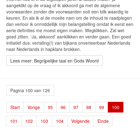
aangeklikt op de vraag of ik akkoord ga met de algemene
voorwaarden zonder die voorwaarden ooit een blik waardig te
keuren. En als ik al de moeite nam om de inhoud te raadplegen
dan verloor ik onmiddellijk mijn belangstelling omdat ik eerst een
serie definities me moest eigen maken. Wegklikken. Zal wel
goed zitten. ‘Ja, akkoord’ aanklikken en verder gaan. Een goed
initiatief dus: vertaling(!) van bijkans onverteerbaar Nederlands
naar Nederlands in hapklare brokken.
Lees meer: Begrijpelijke taal en Gods Woord
Pagina 100 van 126
Start
Vorige
95
96
97
98
99
100
101
102
103
104
Volgende
Einde