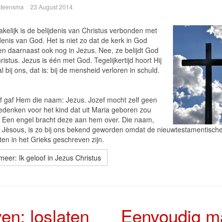
 Steensma
23 August 2014
kelijk is de belijdenis van Christus verbonden met
denis van God. Het is niet zo dat de kerk in God
 en daarnaast ook nog in Jezus. Nee, ze belijdt God
istus. Jezus is één met God. Tegelijkertijd hoort Hij
 bij ons, dat is: bij de mensheid verloren in schuld.
f gaf Hem die naam: Jezus. Jozef mocht zelf geen
denken voor het kind dat uit Maria geboren zou
 Een engel bracht deze aan hem over. Die naam,
jk Jèsous, is zo bij ons bekend geworden omdat de nieuwtestamentisch
ten in het Grieks geschreven zijn.
meer: Ik geloof in Jezus Christus
en: loslaten
Eenvoudig m