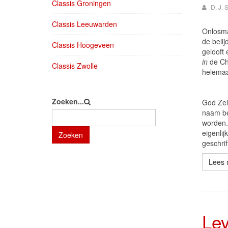
Classis Groningen
D. J.
Classis Leeuwarden
Onlosma
de belij
Classis Hoogeveen
gelooft
in
de Chr
Classis Zwolle
helemaal
Zoeken...
God Zel
naam be
worden.
eigenli
Zoeken
geschrif
Lees 
Lev