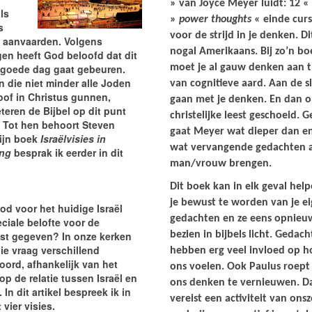
» van Joyce Meyer luidt: 12 « 
ls
»
power thoughts
« einde curs
s
voor de strijd in je denken. Di
 aanvaarden. Volgens
nogal Amerikaans. Bij zo’n bo
en heeft God beloofd dat dit
 goede dag gaat gebeuren.
moet je al gauw denken aan t
 die niet minder alle Joden
van cognitieve aard. Aan de s
oof in Christus gunnen,
gaan met je denken. En dan 
eteren de Bijbel op dit punt
christelijke leest geschoeid. G
 Tot hen behoort Steven
gaat Meyer wat dieper dan e
ijn boek
Israëlvisies in
wat vervangende gedachten 
ng
besprak ik eerder in dit
man/vrouw brengen.
Dit boek kan in elk geval hel
je bewust te worden van je e
od voor het huidige Israël
gedachten en ze eens opnieu
ciale belofte voor de
st gegeven? In onze kerken
bezien in bijbels licht. Gedac
ie vraag verschillend
hebben erg veel invloed op h
ord, afhankelijk van het
ons voelen. Ook Paulus roept
 op de relatie tussen Israël en
ons denken te vernieuwen. D
 In dit artikel bespreek ik in
vereist een activiteit van onsz
 vier visies.