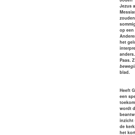
Jezus a
Messia
zouden
sommig
op een
Anderen
het gel
interpr
anders.
Paas. Z
bewegi
blad.
Heeft G
een spe
toekom
wordt d
beantwo
inzicht
de kerk.
het kort