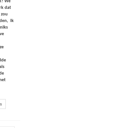
ld? We
rk dat
 zou
den, ik
 niks
we
ze
lde
als
de
met
en