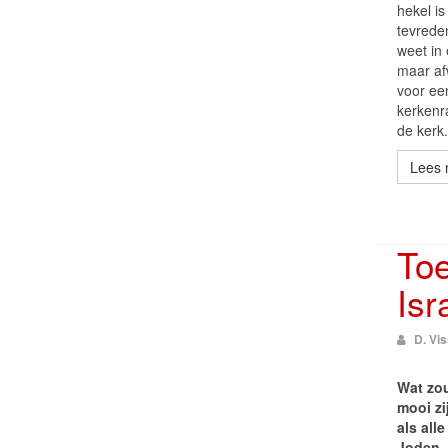
hekel is
tevrede
weet in 
maar afw
voor ee
kerkenr
de kerk.
Lees 
To
Isr
D. Vi
Wat zo
mooi zi
als alle
Joden