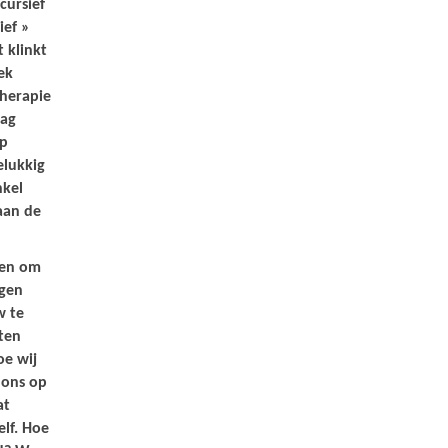
cursief
ief »
t klinkt
ek
herapie
lag
op
elukkig
nkel
aan de
pen om
igen
w te
hten
oe wij
 ons op
at
elf. Hoe