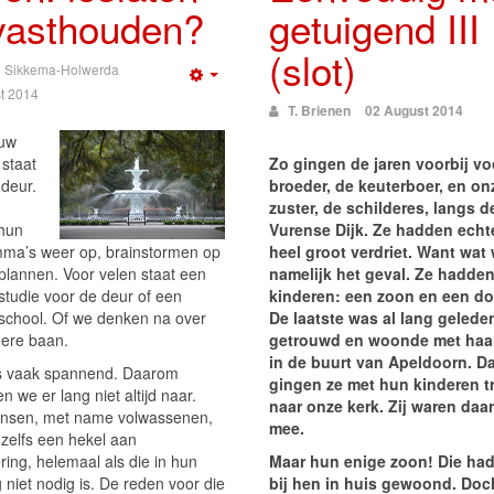
vasthouden?
getuigend III
(slot)
 Sikkema-Holwerda
Empty
t 2014
T. Brienen
02 August 2014
euw
 staat
Zo gingen de jaren voorbij vo
 deur.
broeder, de keuterboer, en on
zuster, de schilderes, langs d
 hun
Vurense Dijk. Ze hadden echt
ma’s weer op, brainstormen op
heel groot verdriet. Want wat
plannen. Voor velen staat een
namelijk het geval. Ze hadde
studie voor de deur of een
kinderen: een zoon en een do
school. Of we denken na over
De laatste was al lang gelede
ere baan.
getrouwd en woonde met haa
in de buurt van Apeldoorn. D
s vaak spannend. Daarom
gingen ze met hun kinderen 
n we er lang niet altijd naar.
naar onze kerk. Zij waren daar 
nsen, met name volwassenen,
mee.
zelfs een hekel aan
ring, helemaal als die in hun
Maar hun enige zoon! Die had
 niet nodig is. De reden voor die
bij hen in huis gewoond. Doc