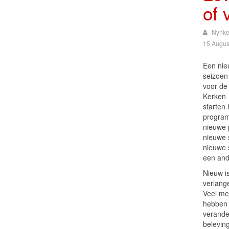
of 
Nynke
15 Augus
Een ni
seizoen
voor de
Kerken
starten
program
nieuwe 
nieuwe 
nieuwe 
een and
Nieuw i
verlange
Veel me
hebben 
verande
beleving