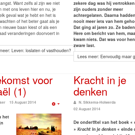
 angst. Want zelfs al zijn we niet
zekere dag was hij vertrokke
n met ons leven hier en nu, je
zijn ouders zonder meer
elk geval wat je hebt en het is
achtergelaten. Daarna hadden
achten of het beter gaat als je
nooit meer iets van hem geho
n nieuwe baan kiest of als een
Dat ging al jaren zo. Ze bade
aad veranderingen doorvoert in
Here om bericht van hem, maa
kwam niets. Dat was voor hen
zware last.
meer: Leven: loslaten of vasthouden?
Lees meer: Eenvoudig maar get
ekomst voor
Kracht in je
aël (1)
denken
sser
15 August 2014
N. Sikkema-Holwerda
Empty
02 August 2014
u het
jn
De ondertitel van het boek « 
»
Kracht in je denken
« einde c