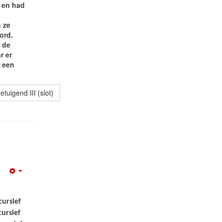
n en had
 ze
ord.
n de
r er
 een
uigend III (slot)
Empty
cursief
ursief