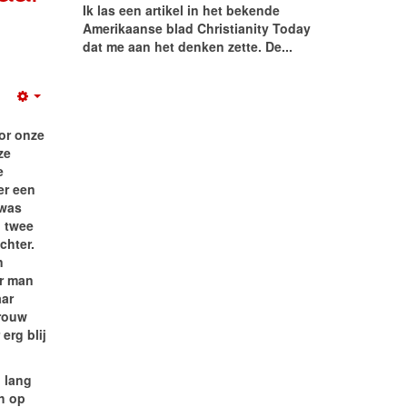
Ik las een artikel in het bekende
Amerikaanse blad Christianity Today
dat me aan het denken zette. De...
Empty
or onze
ze
e
er een
 was
n twee
chter.
n
r man
aar
trouw
erg blij
 lang
h op