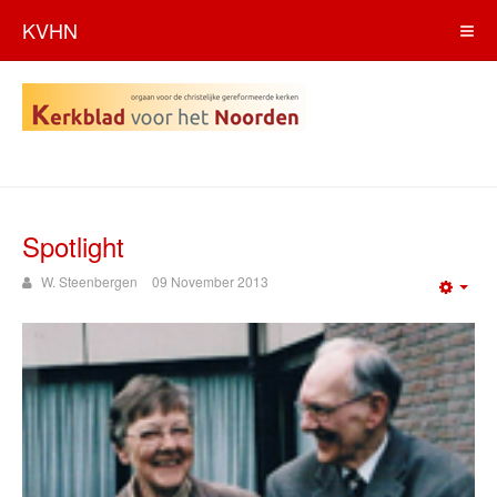
KVHN
Spotlight
W. Steenbergen
09 November 2013
Emp